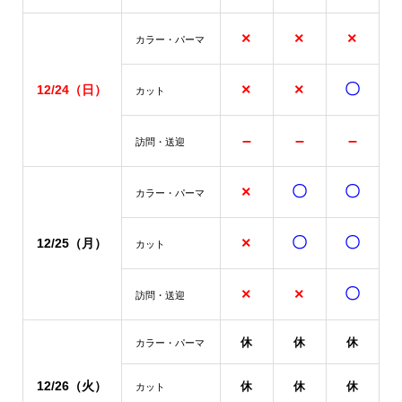
×
×
×
カラー・パーマ
×
×
〇
12/24
（日）
カット
–
–
–
訪問・送迎
×
〇
〇
カラー・パーマ
×
〇
〇
12/25
（月）
カット
×
×
〇
訪問・送迎
休
休
休
カラー・パーマ
12/26（火）
休
休
休
カット