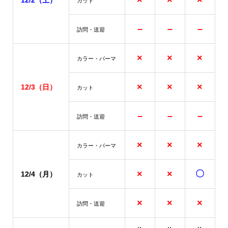
×
×
×
12/2（土）
カット
–
–
–
訪問・送迎
×
×
×
カラー・パーマ
×
×
×
12/3
（日）
カット
–
–
–
訪問・送迎
×
×
×
カラー・パーマ
×
×
〇
12/4
（月）
カット
×
×
×
訪問・送迎