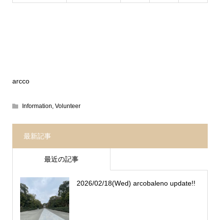
arcco
Information
,
Volunteer
最新記事
最近の記事
2026/02/18(Wed) arcobaleno update!!