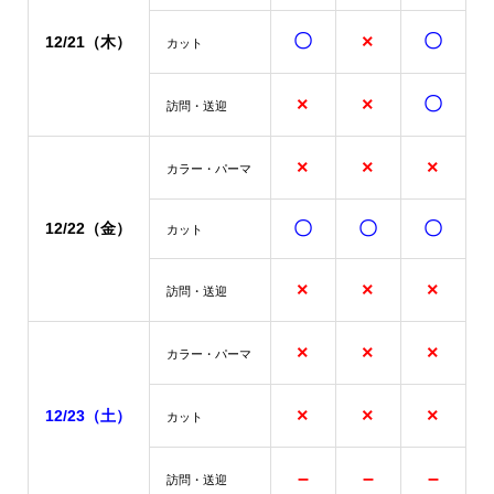
〇
×
〇
12/21（木）
カット
×
×
〇
訪問・送迎
×
×
×
カラー・パーマ
〇
〇
〇
12/22（金）
カット
×
×
×
訪問・送迎
×
×
×
カラー・パーマ
×
×
×
12/23（土）
カット
–
–
–
訪問・送迎