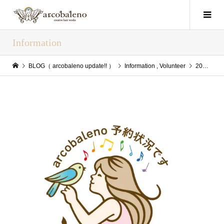
Information
BLOG（ arcobaleno update!! ）
Information
,
Volunteer
2023/11/22(Wed) arcobaleno update!!