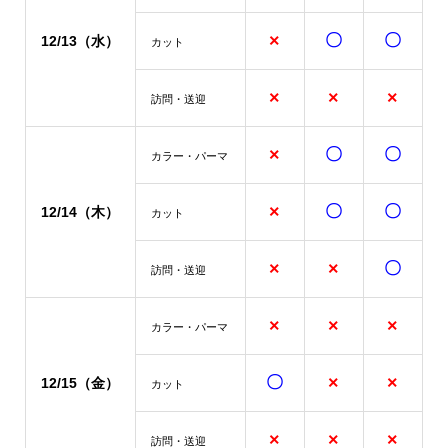
×
〇
〇
12/13（水）
カット
×
×
×
訪問・送迎
×
〇
〇
カラー・パーマ
×
〇
〇
12/14（木）
カット
×
×
〇
訪問・送迎
×
×
×
カラー・パーマ
〇
×
×
12/15（金）
カット
×
×
×
訪問・送迎