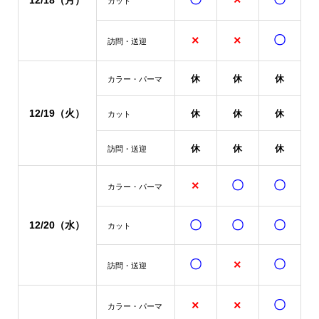
×
12/18
（月）
カット
×
×
〇
訪問・送迎
休
休
休
カラー・パーマ
12/19（火）
休
休
休
カット
休
休
休
訪問・送迎
×
〇
〇
カラー・パーマ
〇
〇
〇
12/20（水）
カット
〇
×
〇
訪問・送迎
×
×
〇
カラー・パーマ