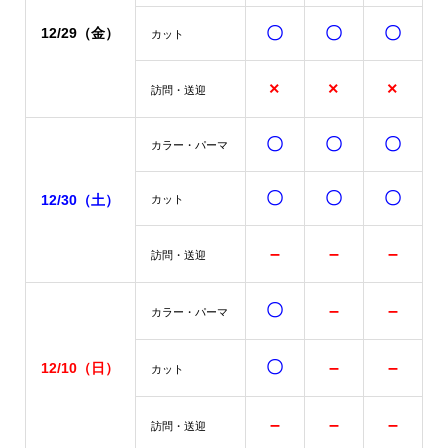
〇
〇
〇
12/29（金）
カット
×
×
×
訪問・送迎
〇
〇
〇
カラー・パーマ
〇
〇
〇
12/30（土）
カット
–
–
–
訪問・送迎
〇
–
–
カラー・パーマ
〇
–
–
12/10
（日）
カット
–
–
–
訪問・送迎