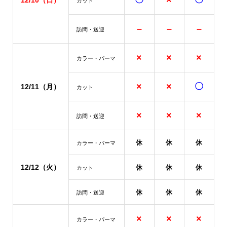
×
12/10
（日）
カット
–
–
–
訪問・送迎
×
×
×
カラー・パーマ
×
×
〇
12/11
（月）
カット
×
×
×
訪問・送迎
休
休
休
カラー・パーマ
12/12（火）
休
休
休
カット
休
休
休
訪問・送迎
×
×
×
カラー・パーマ