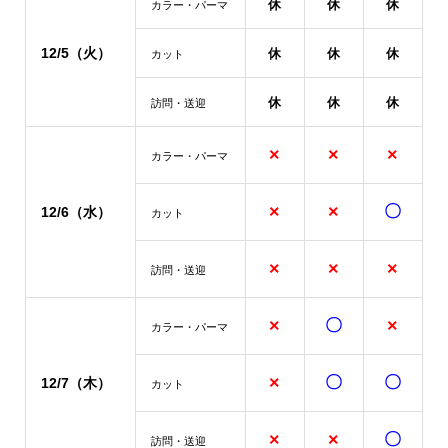
休
休
休
カラー・パーマ
12/5（火）
休
休
休
カット
休
休
休
訪問・送迎
×
×
×
カラー・パーマ
×
×
〇
12/6（水）
カット
×
×
×
訪問・送迎
×
〇
×
カラー・パーマ
×
〇
〇
12/7（木）
カット
×
×
〇
訪問・送迎