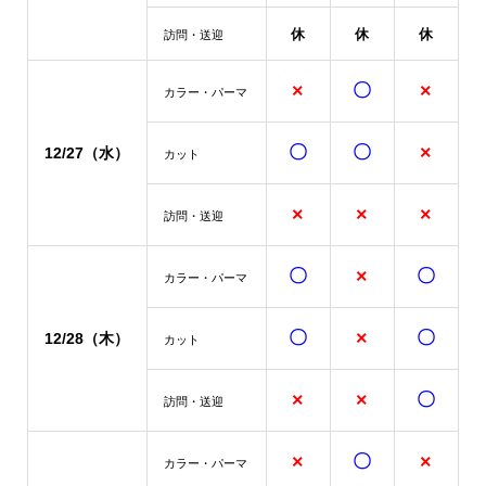
休
休
休
訪問・送迎
×
〇
×
カラー・パーマ
〇
〇
×
12/27（水）
カット
×
×
×
訪問・送迎
〇
×
〇
カラー・パーマ
〇
×
〇
12/28（木）
カット
×
×
〇
訪問・送迎
×
〇
×
カラー・パーマ