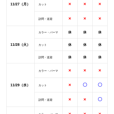
×
×
×
11/27
（月）
カット
×
×
×
訪問・送迎
休
休
休
カラー・パーマ
11/28（火）
休
休
休
カット
休
休
休
訪問・送迎
×
×
×
カラー・パーマ
×
〇
〇
11/29（水）
カット
×
×
〇
訪問・送迎