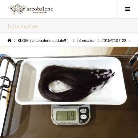
Information
BLOG（ arcobaleno update!! ）
Information
2015年10月22日（Thu） arcobaleno update!