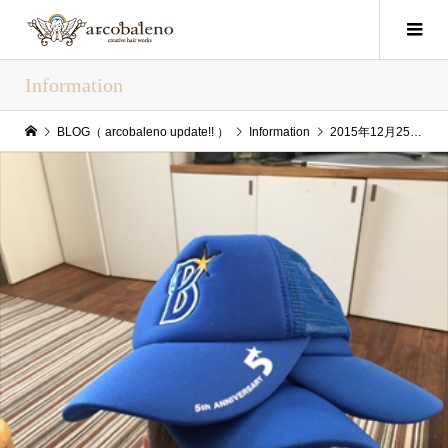
Information
BLOG（ arcobaleno update!! ）
Information
2015年12月25日（Fri） arcobaleno update!!