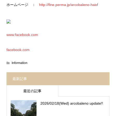
ホームページ ：
http://fine.perma.jp/arcobaleno-hair
/
www.facebook.com
facebook.com
Information
最新記事
最近の記事
2026/02/18(Wed) arcobaleno update!!