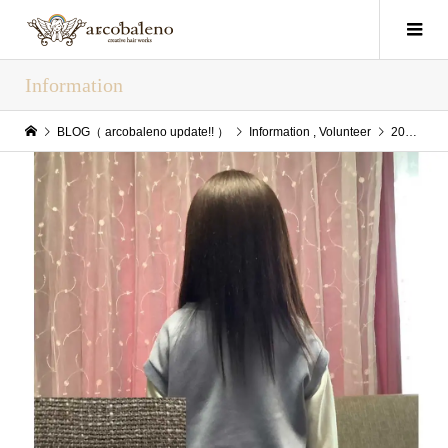
Information
BLOG（ arcobaleno update!! ）
Information
,
Volunteer
2024/03/27(Wed) arcobaleno update!!