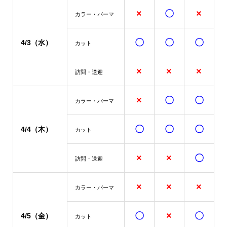
×
〇
×
カラー・パーマ
〇
〇
〇
4/3（水）
カット
×
×
×
訪問・送迎
×
〇
〇
カラー・パーマ
〇
〇
〇
4/4（木）
カット
×
×
〇
訪問・送迎
×
×
×
カラー・パーマ
〇
×
〇
4/5（金）
カット