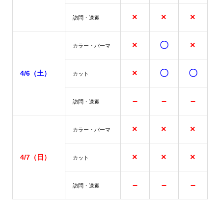
×
×
×
訪問・送迎
×
〇
×
カラー・パーマ
×
〇
〇
4/6（土）
カット
–
–
–
訪問・送迎
×
×
×
カラー・パーマ
×
×
×
4/7
（日）
カット
–
–
–
訪問・送迎