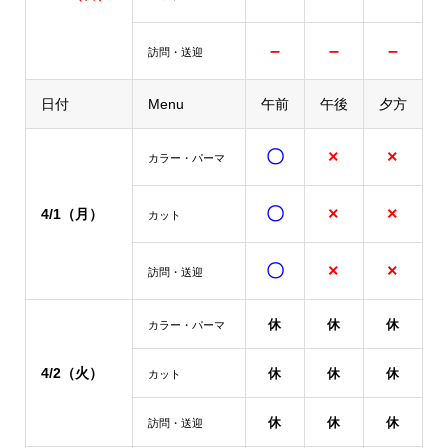
–
–
–
訪問・送迎
日付
Menu
午前
午後
夕方
〇
×
×
カラー・パーマ
〇
×
×
4/1
（月）
カット
〇
×
×
訪問・送迎
休
休
休
カラー・パーマ
4/2（火）
休
休
休
カット
休
休
休
訪問・送迎