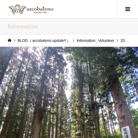
Information
BLOG（ arcobaleno update!! ）
Information
,
Volunteer
2025/07/02(Wed) arcobaleo update!!