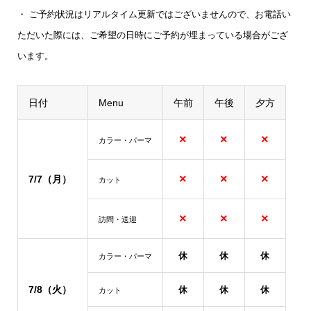
・ ご予約状況はリアルタイム更新ではございませんので、お電話い
ただいた際には、ご希望の日時にご予約が埋まっている場合がござ
います。
日付
Menu
午前
午後
夕方
×
×
×
カラー・パーマ
×
×
×
7/7（月）
カット
×
×
×
訪問・送迎
休
休
休
カラー・パーマ
7/8
（火）
休
休
休
カット