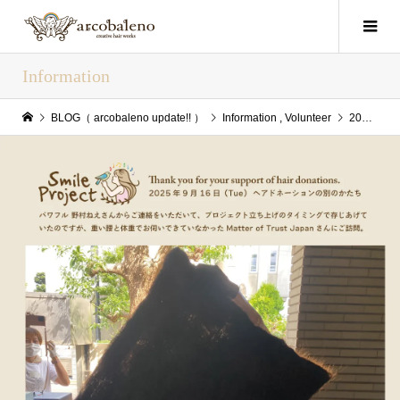
Information
BLOG（ arcobaleno update!! ）
Information
,
Volunteer
2025/09/24(Wed) arcobaleno update!!