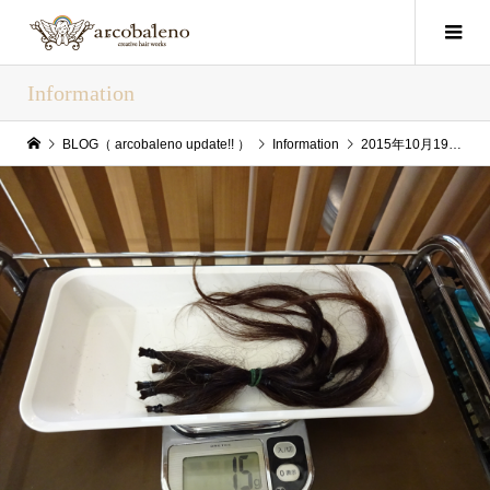
Information
BLOG（ arcobaleno update!! ）
Information
2015年10月19日（Mon） arcobaleno update!