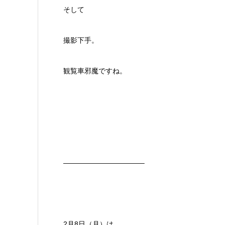
そして
撮影下手。
観覧車邪魔ですね。
———————————–
2月8日（月）は