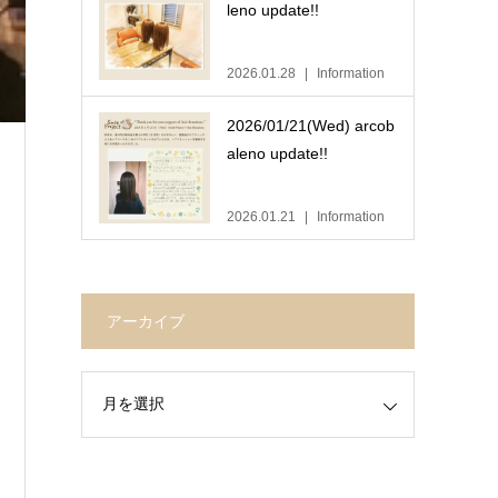
leno update!!
2026.01.28
Information
2026/01/21(Wed) arcob
aleno update!!
2026.01.21
Information
アーカイブ