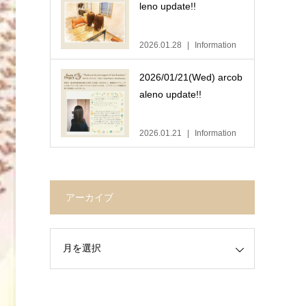
leno update!!
2026.01.28
Information
2026/01/21(Wed) arcob
aleno update!!
2026.01.21
Information
アーカイブ