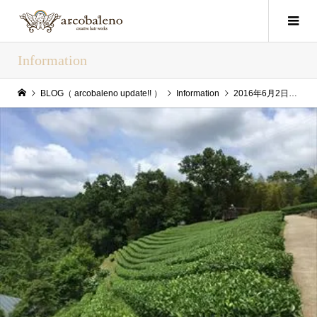
Information
BLOG（ arcobaleno update!! ）
Information
2016年6月2日（Thu） arcobaleno update!!