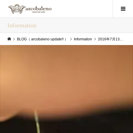
Information
BLOG（ arcobaleno update!! ）
Information
2016年7月13日（Wed） arcobaleo update!!