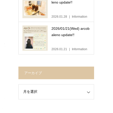
leno update!!
2026.01.28
Information
2026/01/21(Wed) arcob
aleno update!!
2026.01.21
Information
アーカイブ