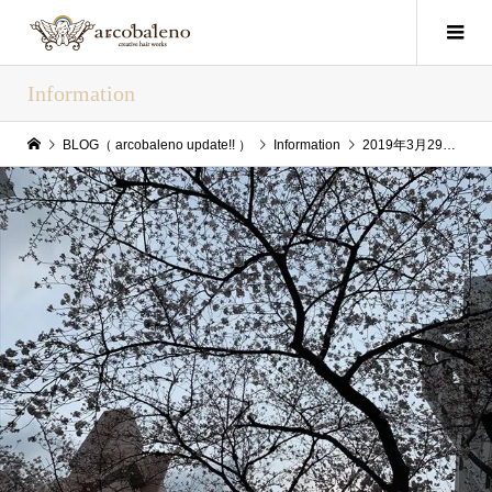
Information
BLOG（ arcobaleno update!! ）
Information
2019年3月29日(Fri) arcobaleno update!!