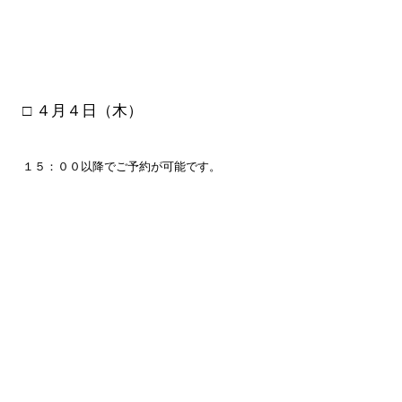
□ ４月４
日（木）
１５：００以降でご予約が可能です。