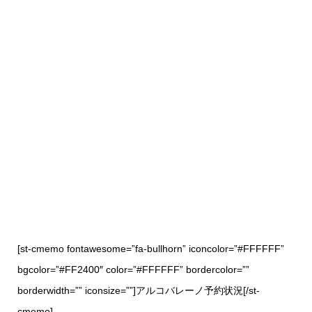
[st-cmemo fontawesome=”fa-bullhorn” iconcolor=”#FFFFFF”
bgcolor=”#FF2400″ color=”#FFFFFF” bordercolor=””
borderwidth=”” iconsize=””]アルコバレーノ予約状況[/st-
cmemo]