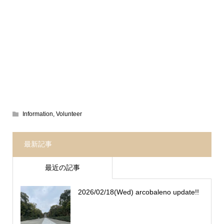
Information
,
Volunteer
最新記事
最近の記事
2026/02/18(Wed) arcobaleno update!!