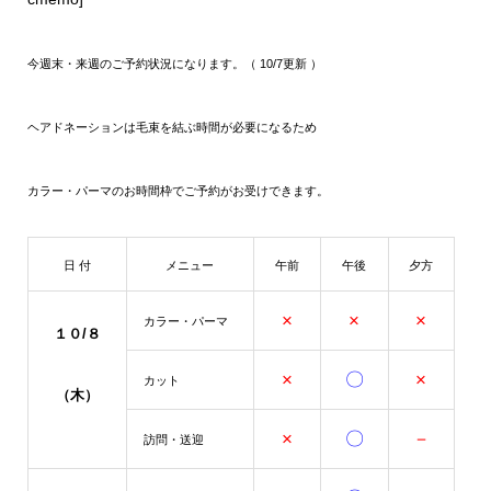
今週末・
来週のご予約状況になります。（ 10/7更新 ）
ヘアドネーションは毛束を結ぶ時間が必要になるため
カラー・パーマのお時間枠でご予約がお受けできます。
日 付
メニュー
午前
午後
夕方
×
×
×
カラー・パーマ
１０/８
×
〇
×
カット
（木）
×
〇
－
訪問・送迎