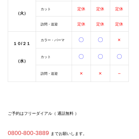
定休
定休
定休
カット
（火）
定休
定休
定休
訪問・送迎
〇
〇
×
カラー・パーマ
１０/２１
〇
〇
〇
カット
（水）
×
×
－
訪問・送迎
ご予約はフリーダイアル（ 通話無料 ）
0800-800-3889
までお願いします。