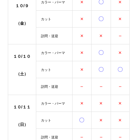
×
〇
×
カラー・パーマ
１０/９
×
〇
×
カット
（金）
×
×
－
訪問・送迎
×
〇
×
カラー・パーマ
１０/１０
×
〇
〇
カット
（土）
－
－
－
訪問・送迎
×
×
×
カラー・パーマ
１０/１１
〇
×
×
カット
（日）
－
－
－
訪問・送迎