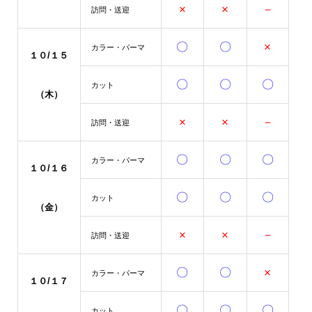
×
×
－
訪問・送迎
〇
〇
×
カラー・パーマ
１０/１５
〇
〇
〇
カット
（木）
×
×
－
訪問・送迎
〇
〇
〇
カラー・パーマ
１０/１６
〇
〇
〇
カット
（金）
×
×
－
訪問・送迎
〇
〇
×
カラー・パーマ
１０/１７
〇
〇
〇
カット