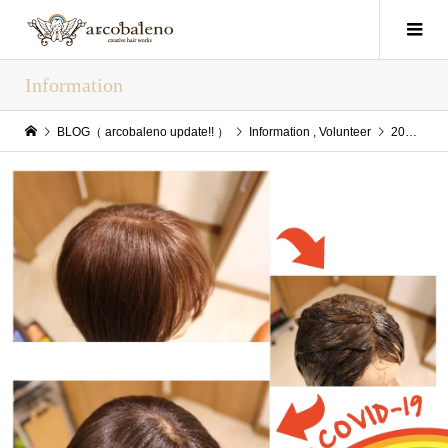
Information
BLOG（ arcobaleno update!! ）
Information
,
Volunteer
2020年10月21日(Wed) arcobaleno update!!