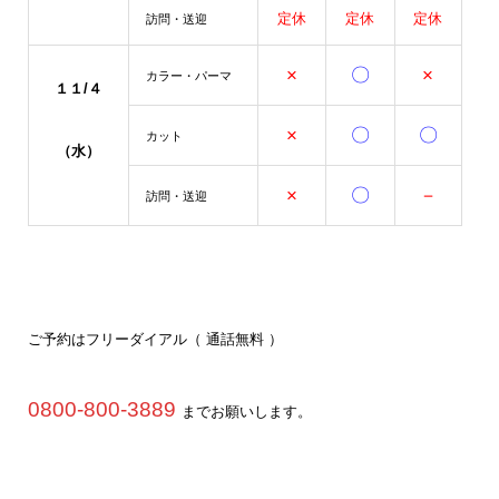
定休
定休
定休
訪問・送迎
×
〇
×
カラー・パーマ
１１/４
×
〇
〇
カット
（水）
×
〇
－
訪問・送迎
ご予約はフリーダイアル（ 通話無料 ）
0800-800-3889
までお願いします。