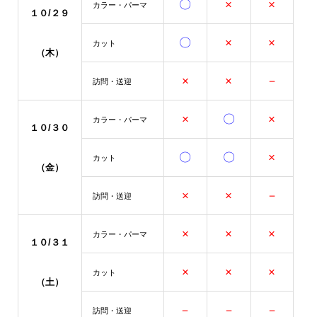
〇
×
×
カラー・パーマ
１０/２９
〇
×
×
カット
（木）
×
×
－
訪問・送迎
×
〇
×
カラー・パーマ
１０/３０
〇
〇
×
カット
（金）
×
×
－
訪問・送迎
×
×
×
カラー・パーマ
１０/３１
×
×
×
カット
（土）
－
－
－
訪問・送迎