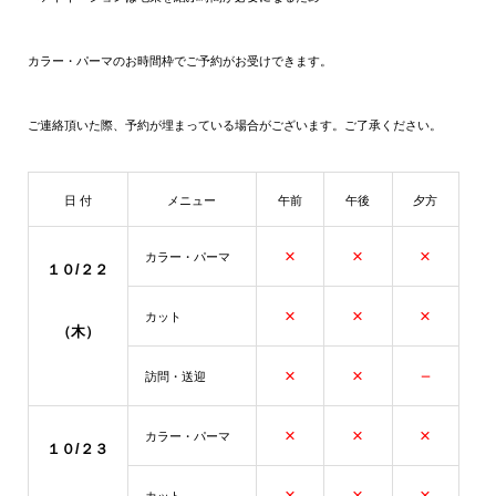
カラー・パーマのお時間枠でご予約がお受けできます。
ご連絡頂いた際、予約が埋まっている場合がございます。ご了承ください。
日 付
メニュー
午前
午後
夕方
×
×
×
カラー・パーマ
１０/２２
×
×
×
カット
（木）
×
×
－
訪問・送迎
×
×
×
カラー・パーマ
１０/２３
×
×
×
カット