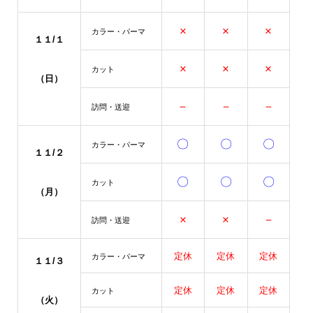
×
×
×
カラー・パーマ
１１/１
×
×
×
カット
（日）
－
－
－
訪問・送迎
〇
〇
〇
カラー・パーマ
１１/２
〇
〇
〇
カット
（月）
×
×
－
訪問・送迎
定休
定休
定休
カラー・パーマ
１１/３
定休
定休
定休
カット
（火）