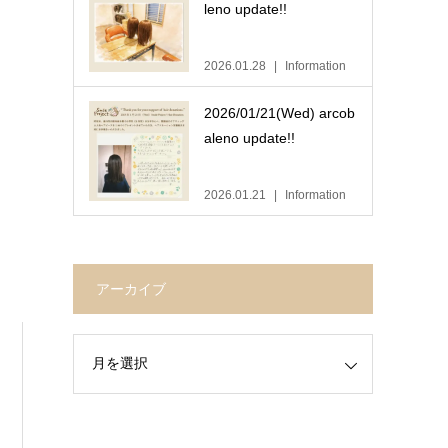
leno update!!
2026.01.28
Information
2026/01/21(Wed) arcob
aleno update!!
2026.01.21
Information
アーカイブ