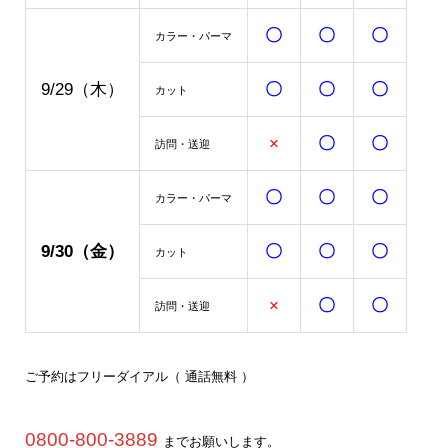
〇
〇
〇
カラー・パーマ
9/29（木）
〇
〇
〇
カット
×
〇
〇
訪問・
送迎
〇
〇
〇
カラー・パーマ
9/30
（金）
〇
〇
〇
カット
×
〇
〇
訪問・送迎
ご予約はフリーダイアル（ 通話無料 ）
0800-800-3889
までお願いします。