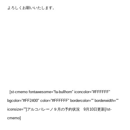
よろしくお願いいたします。
[st-cmemo fontawesome=”fa-bullhorn” iconcolor=”#FFFFFF”
bgcolor=”#FF2400″ color=”#FFFFFF” bordercolor=”” borderwidth=””
iconsize=””]アルコバレーノ９月の予約状況 9月10
日
更新[/st-
cmemo]