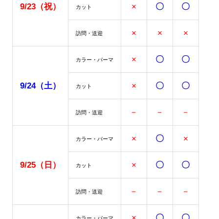
9/23
（祝）
×
〇
〇
カット
×
×
×
訪問・送迎
×
〇
〇
カラー・パーマ
9/24（土）
×
〇
〇
カット
－
－
－
訪問・送迎
×
〇
×
カラー・パーマ
9/25（日）
×
〇
〇
カット
－
－
－
訪問・送迎
×
〇
〇
カラー・パーマ