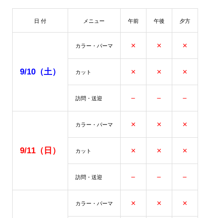
日 付
メニュー
午前
午後
夕方
×
×
×
カラー・パーマ
9/10（土）
×
×
×
カット
－
－
－
訪問・送迎
×
×
×
カラー・パーマ
9/11（日）
×
×
×
カット
－
－
－
訪問・送迎
×
×
×
カラー・パーマ