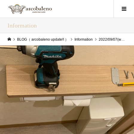
Information
BLOG（ arcobaleno update!! ）
Information
2022/09/07(wed) arcoblaeno update!!