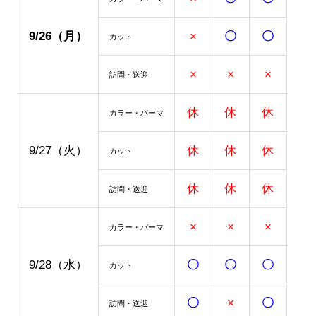
9/26
（月）
×
〇
〇
カット
×
×
×
訪問・送迎
休
休
休
カラー・パーマ
9/27（火）
休
休
休
カット
休
休
休
訪問・送迎
×
×
×
カラー・パーマ
9/28（水）
〇
〇
〇
カット
〇
×
〇
訪問・送迎